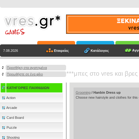
Αγγε
Εταιρείες
Κατάλογος
7.08.2026
Προσθήκη στα αγαπημένα
***μπες στο vres και βρες
Προωθήστε σε ένα φίλο
ΚΑΤΗΓΟΡΙΕΣ ΠΑΙΧΝΙΔΙΩΝ
Grooming
/ Hanbin Dress up
Choose new hairstyle and clothes for this c
Action
Arcade
Card Board
Puzzle
Shooting