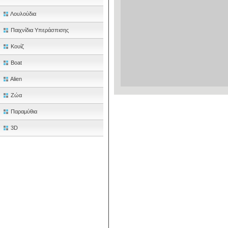
Λουλούδια
Παιχνίδια Υπεράσπισης
Κουίζ
Boat
Alien
Ζώα
Παραμύθια
3D