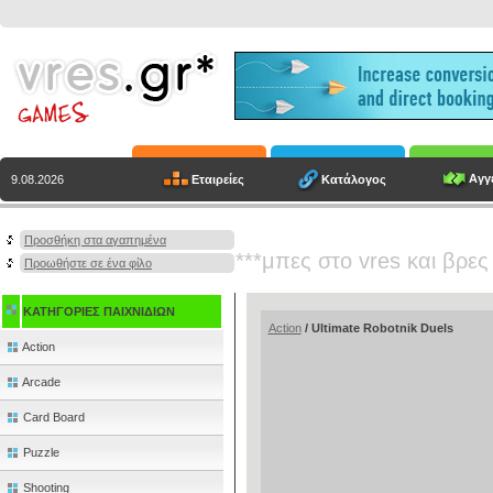
Αγγε
Εταιρείες
Κατάλογος
9.08.2026
Προσθήκη στα αγαπημένα
***μπες στο vres και βρες
Προωθήστε σε ένα φίλο
ΚΑΤΗΓΟΡΙΕΣ ΠΑΙΧΝΙΔΙΩΝ
Action
/ Ultimate Robotnik Duels
Action
Arcade
Card Board
Puzzle
Shooting