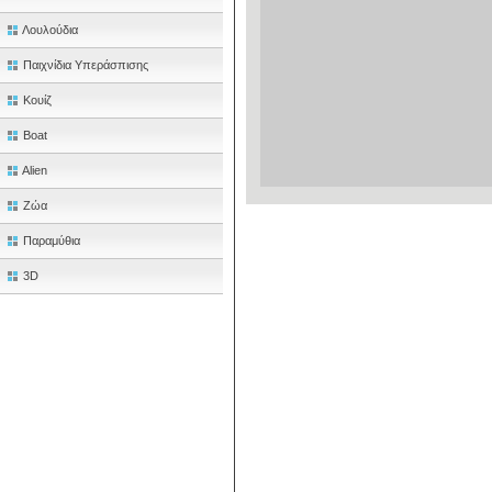
Λουλούδια
Παιχνίδια Υπεράσπισης
Κουίζ
Boat
Alien
Ζώα
Παραμύθια
3D