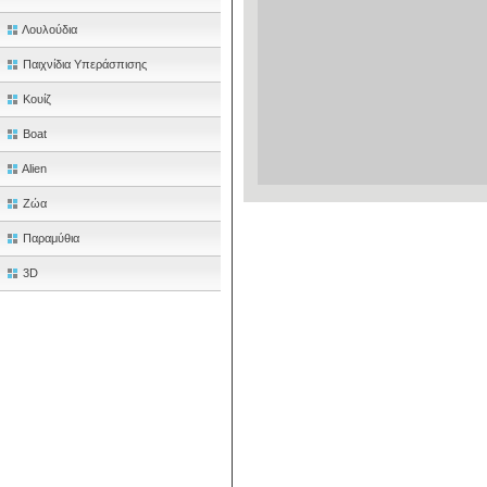
Λουλούδια
Παιχνίδια Υπεράσπισης
Κουίζ
Boat
Alien
Ζώα
Παραμύθια
3D