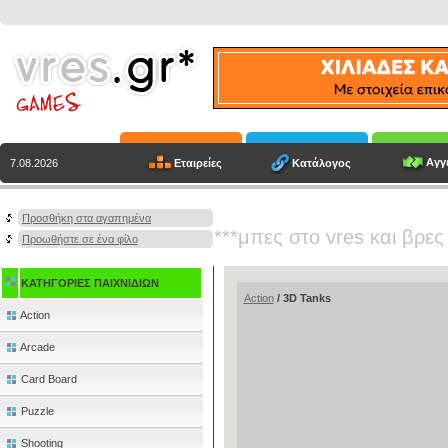
Αγγε
Εταιρείες
Κατάλογος
7.08.2026
Προσθήκη στα αγαπημένα
***μπες στο vres και βρες
Προωθήστε σε ένα φίλο
ΚΑΤΗΓΟΡΙΕΣ ΠΑΙΧΝΙΔΙΩΝ
Action
/ 3D Tanks
Action
Arcade
Card Board
Puzzle
Shooting