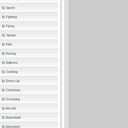
Sports
Fighting
Flying
Jigsaw
Kids
Racing
Balloons
Cooking
Dress Up
Christmas
Grooming
Aircraft
Basketball
Adventure