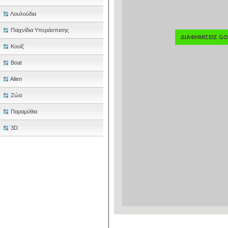
Λουλούδια
Παιχνίδια Υπεράσπισης
ΔΙΑΦΗΜΙΣΕΙΣ G
Κουίζ
Boat
Alien
Ζώα
Παραμύθια
3D