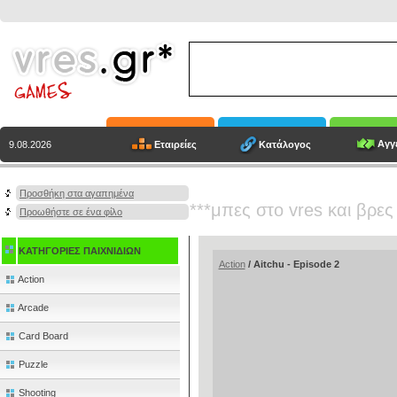
Αγγε
Εταιρείες
Κατάλογος
9.08.2026
Προσθήκη στα αγαπημένα
***μπες στο vres και βρες
Προωθήστε σε ένα φίλο
ΚΑΤΗΓΟΡΙΕΣ ΠΑΙΧΝΙΔΙΩΝ
Action
/ Aitchu - Episode 2
Action
Arcade
Card Board
Puzzle
Shooting