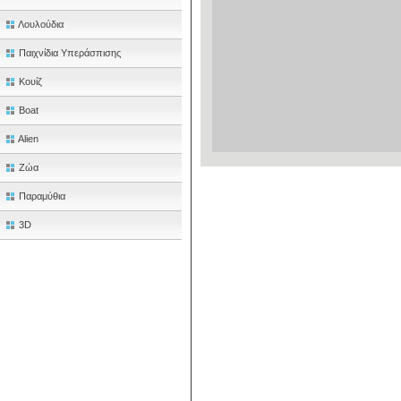
Λουλούδια
Παιχνίδια Υπεράσπισης
Κουίζ
Boat
Alien
Ζώα
Παραμύθια
3D