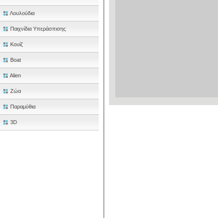
Λουλούδια
Παιχνίδια Υπεράσπισης
Κουίζ
Boat
Alien
Ζώα
Παραμύθια
3D