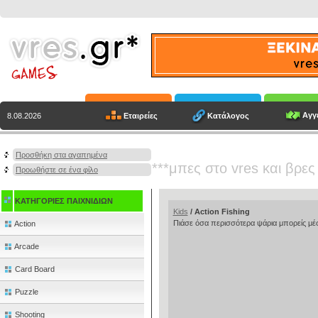
Αγγε
Εταιρείες
Κατάλογος
8.08.2026
Προσθήκη στα αγαπημένα
***μπες στο vres και βρες
Προωθήστε σε ένα φίλο
ΚΑΤΗΓΟΡΙΕΣ ΠΑΙΧΝΙΔΙΩΝ
Kids
/ Action Fishing
Πιάσε όσα περισσότερα ψάρια μπορείς μέσ
Action
Arcade
Card Board
Puzzle
Shooting