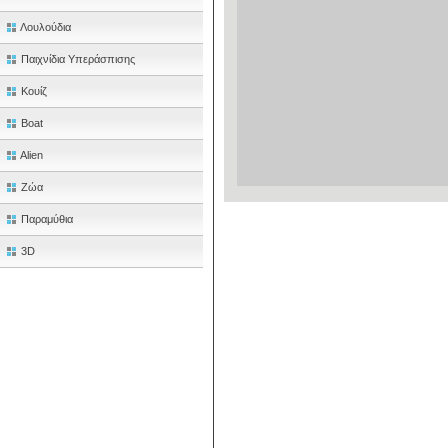
Λουλούδια
Παιχνίδια Υπεράσπισης
Κουίζ
Boat
Alien
Ζώα
Παραμύθια
3D