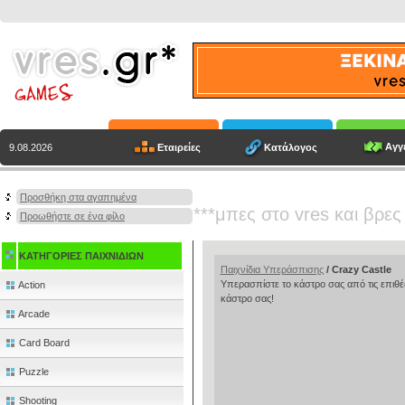
Αγγε
Εταιρείες
Κατάλογος
9.08.2026
Προσθήκη στα αγαπημένα
***μπες στο vres και βρες
Προωθήστε σε ένα φίλο
ΚΑΤΗΓΟΡΙΕΣ ΠΑΙΧΝΙΔΙΩΝ
Παιχνίδια Υπεράσπισης
/ Crazy Castle
Υπερασπίστε το κάστρο σας από τις επιθ
Action
κάστρο σας!
Arcade
Card Board
Puzzle
Shooting