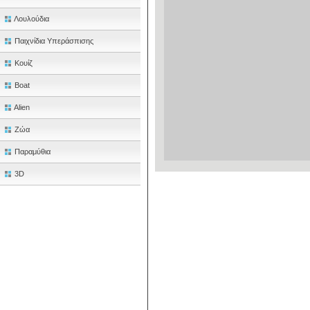
Λουλούδια
Παιχνίδια Υπεράσπισης
Κουίζ
Boat
Alien
Ζώα
Παραμύθια
3D