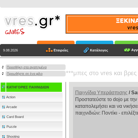
Αγγε
Εταιρείες
Κατάλογος
9.08.2026
Προσθήκη στα αγαπημένα
***μπες στο vres και βρες
Προωθήστε σε ένα φίλο
ΚΑΤΗΓΟΡΙΕΣ ΠΑΙΧΝΙΔΙΩΝ
Παιχνίδια Υπεράσπισης
/ Sa
Action
Προστατεύστε το dojo με τη
καταπολεμήσει και να νικήσε
Arcade
παιχνιδιών: Ποντίκι - επιλέξτ
Card Board
Puzzle
Shooting